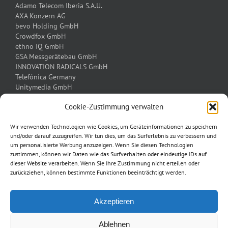
Adamo Telecom Iberia S.A.U.
AXA Konzern AG
bevo Holding GmbH
Crowdfox GmbH
ethno IQ GmbH
GSA Messgerätebau GmbH
INNOVATION RADICALS GmbH
Telefónica Germany
Unitymedia GmbH
ViA-Online GmbH | eBay Inc.
Cookie-Zustimmung verwalten
Wir verwenden Technologien wie Cookies, um Geräteinformationen zu speichern
Bitte setzen Sie sich mit mir über das
Kontaktformular
in
und/oder darauf zuzugreifen. Wir tun dies, um das Surferlebnis zu verbessern und
Verbindung.
um personalisierte Werbung anzuzeigen. Wenn Sie diesen Technologien
zustimmen, können wir Daten wie das Surfverhalten oder eindeutige IDs auf
Telefonisch erreichen Sie mich unter:
dieser Website verarbeiten. Wenn Sie Ihre Zustimmung nicht erteilen oder
zurückziehen, können bestimmte Funktionen beeinträchtigt werden.
Dipl.-Kfm. Michael Tomaschewski
T: +49 (0)221 30 18 70 88
Akzeptieren
M: +49 (0)151 52 13 35 21
Ablehnen