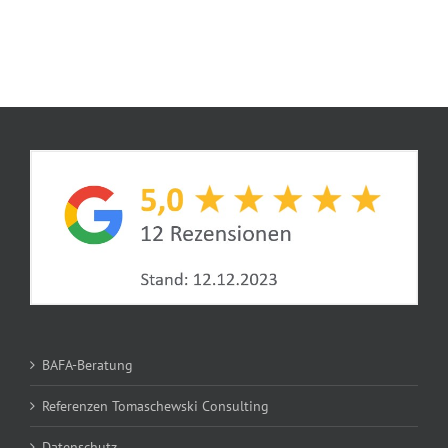
BAFA-Beratung
Referenzen Tomaschewski Consulting
Datenschutz