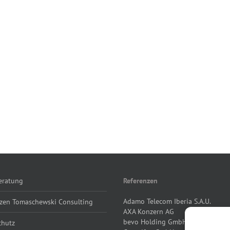
eratung
Referenzen
Adamo Telecom Iberia S.A.U.
nzen Tomaschewski Consulting
AXA Konzern AG
bevo Holding GmbH
chutz