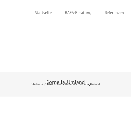
Startseite
BAFA-Beratung
Referenzen
Cornelia_Umland
Startseite
Über Cornelia Umland
Cornelia_Umland