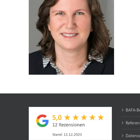
BAFA-B
Refere
Datens