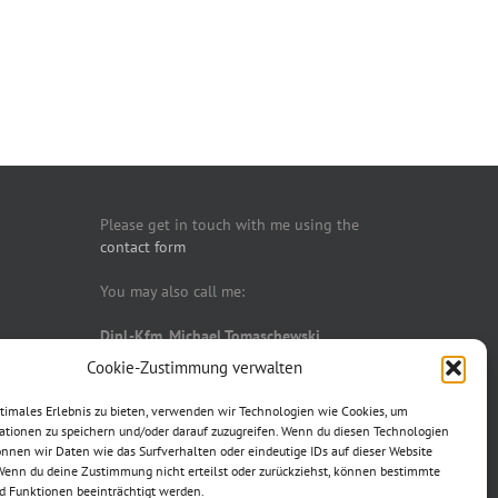
Please get in touch with me using the
contact form
You may also call me:
Dipl.-Kfm. Michael Tomaschewski
T: +49 (0)221 30 18 70 88
Cookie-Zustimmung verwalten
M: +49 (0)151 52 13 35 21
ptimales Erlebnis zu bieten, verwenden wir Technologien wie Cookies, um
ationen zu speichern und/oder darauf zuzugreifen. Wenn du diesen Technologien
nnen wir Daten wie das Surfverhalten oder eindeutige IDs auf dieser Website
 Wenn du deine Zustimmung nicht erteilst oder zurückziehst, können bestimmte
 Funktionen beeinträchtigt werden.