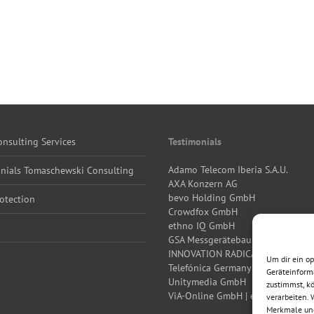
nsulting Services
Testimonials
Adamo Telecom Iberia S.A.U.
onials Tomaschewski Consulting
AXA Konzern AG
bevo Holding GmbH
otection
Crowdfox GmbH
ethno IQ GmbH
GSA Messgerätebau GmbH
INNOVATION RADICALS GmbH
Um dir ein o
Telefónica Germany
Geräteinform
Unitymedia GmbH
zustimmst, kö
ViA-Online GmbH | eBay Inc.
verarbeiten.
Merkmale und