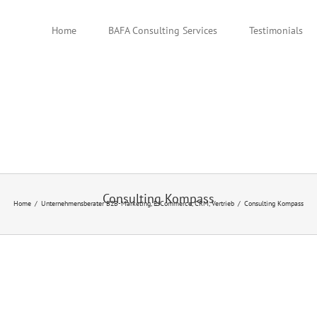
Home
BAFA Consulting Services
Testimonials
Consulting Kompass
Home
Unternehmensberater B2B-Marketing, E-Commerce, CRM, Vertrieb
Consulting Kompass