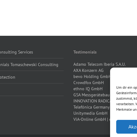
nsulting Services
Testimonials
Adamo Telecom Iberia S.A.U.
onials Tomaschewski Consulting
AXA Konzern AG
bevo Holding GmbH
otection
Crowdfox GmbH
Um dir ein o
ethno IQ GmbH
Geräteinform
GSA Messgerätebau GmbH
zustimmst, kö
INNOVATION RADICALS GmbH
verarbeiten.
Telefónica Germany
Merkmale und
Unitymedia GmbH
ViA-Online GmbH | eBay Inc.
Akz