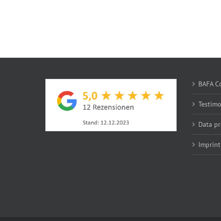
BAFA Co
Testim
Data pr
Imprint