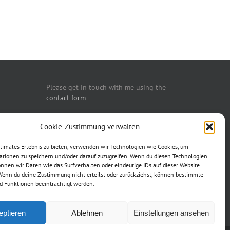
Please get in touch with me using the
contact form
You may also call me:
Cookie-Zustimmung verwalten
Dipl.-Kfm. Michael Tomaschewski
ptimales Erlebnis zu bieten, verwenden wir Technologien wie Cookies, um
T: +49 (0)221 30 18 70 88
ationen zu speichern und/oder darauf zuzugreifen. Wenn du diesen Technologien
M: +49 (0)151 52 13 35 21
nnen wir Daten wie das Surfverhalten oder eindeutige IDs auf dieser Website
 Wenn du deine Zustimmung nicht erteilst oder zurückziehst, können bestimmte
 Funktionen beeinträchtigt werden.
eptieren
Ablehnen
Einstellungen ansehen