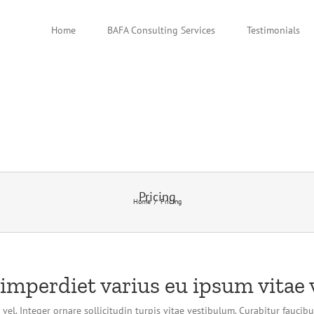
Home
BAFA Consulting Services
Testimonials
Pricing
Home
Pricing
 imperdiet varius eu ipsum vitae v
vel. Integer ornare sollicitudin turpis vitae vestibulum. Curabitur faucib